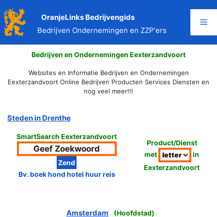
Ga
naar
OranjeLinks Bedrijvengids
Me
de
Bedrijven Ondernemingen en ZZP'ers
inhoud
Bedrijven en Ondernemingen Eexterzandvoort
Websites en Informatie Bedrijven en Ondernemingen
Eexterzandvoort Online Bedrijven Producten Services Diensten en
nog veel meer!!!
Steden in Drenthe
SmartSearch Eexterzandvoort
Product/Dienst
met
in
Eexterzandvoort
Bv. boek hond hotel huur reis
Amsterdam
(
Hoofdstad
)