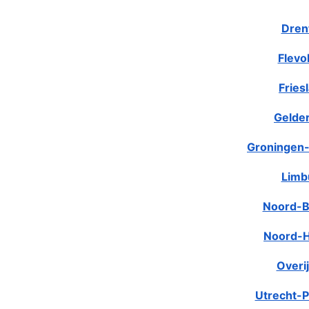
Dren
Flevo
Fries
Gelde
Groningen-
Limb
Noord-B
Noord-H
Overij
Utrecht-P