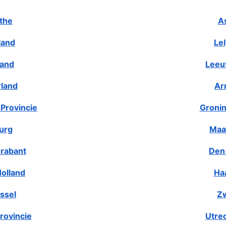
the
A
land
Le
land
Leeu
rland
Ar
Provincie
Gronin
urg
Maa
rabant
Den
olland
Ha
ssel
Zw
rovincie
Utre