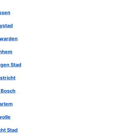
ssen
lystad
warden
nhem
gen Stad
stricht
 Bosch
arlem
olle
cht Stad