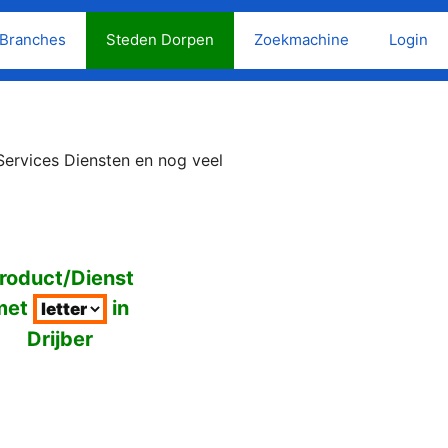
Branches
Steden Dorpen
Zoekmachine
Login
Services Diensten en nog veel
roduct/Dienst
met
in
Drijber