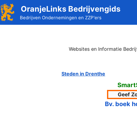
Ga
OranjeLinks Bedrijvengids
naar
Bedrijven Ondernemingen en ZZP'ers
de
inhoud
Websites en Informatie Bedri
Steden in Drenthe
SmartS
Bv. boek h