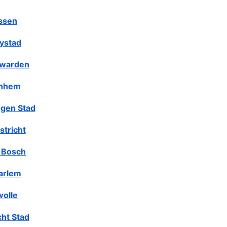
ssen
lystad
warden
nhem
gen Stad
stricht
 Bosch
arlem
olle
cht Stad