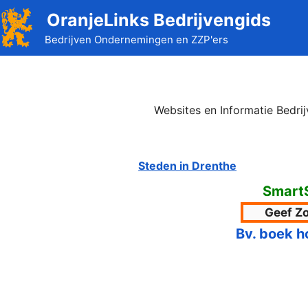
Ga
OranjeLinks Bedrijvengids
naar
Bedrijven Ondernemingen en ZZP'ers
de
inhoud
Websites en Informatie Bedri
Steden in Drenthe
Smart
Bv. boek h