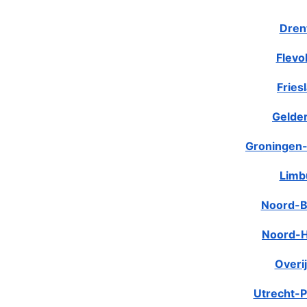
Dren
Flevo
Fries
Gelde
Groningen-
Limb
Noord-B
Noord-H
Overij
Utrecht-P