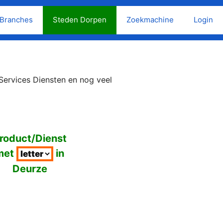
Branches
Steden Dorpen
Zoekmachine
Login
Services Diensten en nog veel
roduct/Dienst
met
in
Deurze