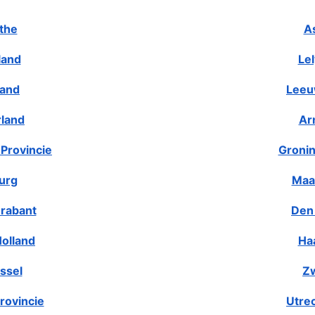
the
A
land
Le
land
Leeu
rland
Ar
Provincie
Gronin
urg
Maa
rabant
Den
olland
Ha
ssel
Zw
rovincie
Utre