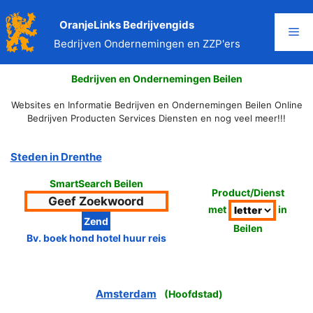
Ga
naar
OranjeLinks Bedrijvengids
Me
de
Bedrijven Ondernemingen en ZZP'ers
inhoud
Bedrijven en Ondernemingen Beilen
Websites en Informatie Bedrijven en Ondernemingen Beilen Online
Bedrijven Producten Services Diensten en nog veel meer!!!
Steden in Drenthe
SmartSearch Beilen
Product/Dienst
met
in
Beilen
Bv. boek hond hotel huur reis
Amsterdam
(
Hoofdstad
)