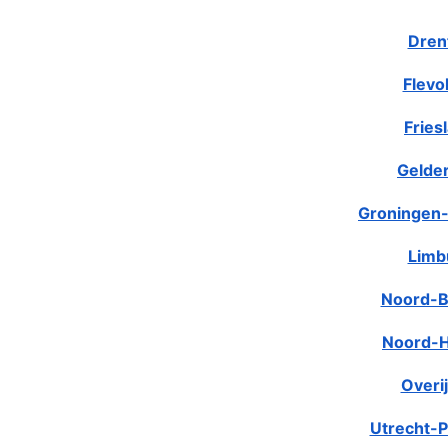
Dren
Flevo
Fries
Gelde
Groningen-
Limb
Noord-B
Noord-H
Overij
Utrecht-P