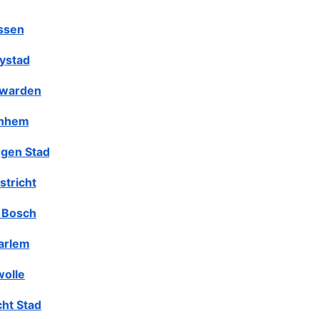
ssen
lystad
warden
nhem
gen Stad
stricht
 Bosch
arlem
olle
cht Stad