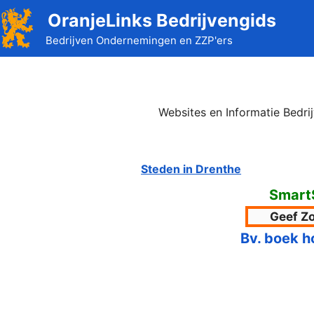
Ga
OranjeLinks Bedrijvengids
naar
Bedrijven Ondernemingen en ZZP'ers
de
inhoud
Websites en Informatie Bedri
Steden in Drenthe
Smart
Bv. boek h