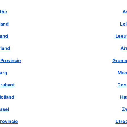
the
A
land
Le
land
Leeu
rland
Ar
Provincie
Gronin
urg
Maa
rabant
Den
olland
Ha
ssel
Zw
rovincie
Utre