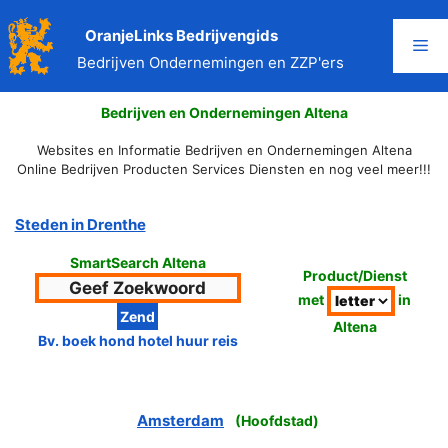
Ga
naar
OranjeLinks Bedrijvengids
Me
de
Bedrijven Ondernemingen en ZZP'ers
inhoud
Bedrijven en Ondernemingen Altena
Websites en Informatie Bedrijven en Ondernemingen Altena
Online Bedrijven Producten Services Diensten en nog veel meer!!!
Steden in Drenthe
SmartSearch Altena
Product/Dienst
met
in
Altena
Bv. boek hond hotel huur reis
Amsterdam
(
Hoofdstad
)