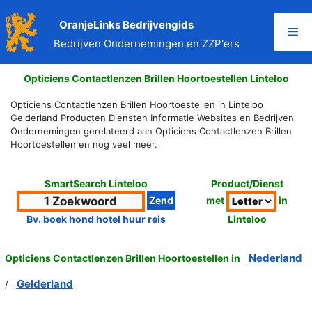
Ga
naar
OranjeLinks Bedrijvengids
Me
de
Bedrijven Ondernemingen en ZZP'ers
inhoud
Opticiens Contactlenzen Brillen Hoortoestellen Linteloo
Opticiens Contactlenzen Brillen Hoortoestellen in Linteloo
Gelderland Producten Diensten Informatie Websites en Bedrijven
Ondernemingen gerelateerd aan Opticiens Contactlenzen Brillen
Hoortoestellen en nog veel meer.
SmartSearch Linteloo
Product/Dienst
met
in
Linteloo
Bv. boek hond hotel huur reis
Nederland
Opticiens Contactlenzen Brillen Hoortoestellen in
Gelderland
/