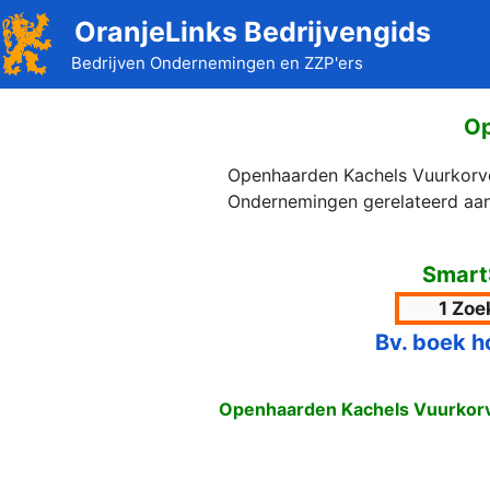
Ga
OranjeLinks Bedrijvengids
naar
Bedrijven Ondernemingen en ZZP'ers
de
inhoud
Op
Openhaarden Kachels Vuurkorve
Ondernemingen gerelateerd aan
Smart
Bv. boek h
Openhaarden Kachels Vuurkorv