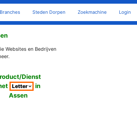
Branches
Steden Dorpen
Zoekmachine
Login
sen
e Websites en Bedrijven
eer.
roduct/Dienst
met
in
Assen