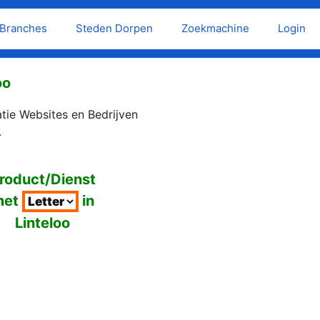
Branches
Steden Dorpen
Zoekmachine
Login
oo
tie Websites en Bedrijven
.
roduct/Dienst
met
in
Linteloo