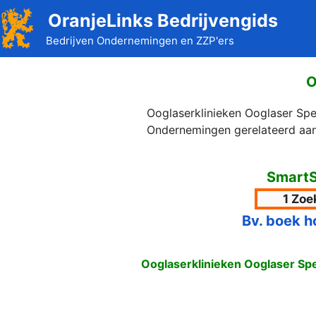
Ga
OranjeLinks Bedrijvengids
naar
Bedrijven Ondernemingen en ZZP'ers
de
inhoud
O
Ooglaserklinieken Ooglaser Spec
Ondernemingen gerelateerd aan 
SmartS
Bv. boek h
Ooglaserklinieken Ooglaser Spec