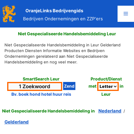
Ga
naar
OranjeLinks Bedrijvengids
Me
de
Bedrijven Ondernemingen en ZZP'ers
inhoud
Niet Gespecialiseerde Handelsbemiddeling Leur
Niet Gespecialiseerde Handelsbemiddeling in Leur Gelderland
Producten Diensten Informatie Websites en Bedrijven
Ondernemingen gerelateerd aan Niet Gespecialiseerde
Handelsbemiddeling en nog veel meer.
SmartSearch Leur
Product/Dienst
met
in
Leur
Bv. boek hond hotel huur reis
Nederland
Niet Gespecialiseerde Handelsbemiddeling in
/
Gelderland