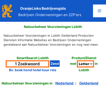
Ga
naar
OranjeLinks Bedrijvengids
Me
de
Bedrijven Ondernemingen en ZZP'ers
inhoud
Natuurbeheer Voorzieningen Lobith
Natuurbeheer Voorzieningen in Lobith Gelderland Producten
Diensten Informatie Websites en Bedrijven Ondernemingen
gerelateerd aan Natuurbeheer Voorzieningen en nog veel meer.
SmartSearch Lobith
Product/Dienst
met
in
Lobith
Bv. boek hond hotel huur reis
Nederland
Gelderland
Natuurbeheer Voorzieningen in
/