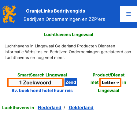
Ga
naar
OranjeLinks Bedrijvengids
Me
de
Bedrijven Ondernemingen en ZZP'ers
inhoud
Luchthavens Lingewaal
Luchthavens in Lingewaal Gelderland Producten Diensten
Informatie Websites en Bedrijven Ondernemingen gerelateerd aan
Luchthavens en nog veel meer.
SmartSearch Lingewaal
Product/Dienst
met
in
Lingewaal
Bv. boek hond hotel huur reis
Nederland
Gelderland
Luchthavens in
/