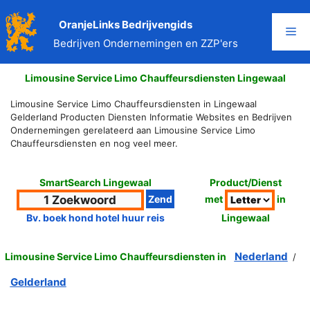
Ga
naar
OranjeLinks Bedrijvengids
Me
de
Bedrijven Ondernemingen en ZZP'ers
inhoud
Limousine Service Limo Chauffeursdiensten Lingewaal
Limousine Service Limo Chauffeursdiensten in Lingewaal
Gelderland Producten Diensten Informatie Websites en Bedrijven
Ondernemingen gerelateerd aan Limousine Service Limo
Chauffeursdiensten en nog veel meer.
SmartSearch Lingewaal
Product/Dienst
met
in
Lingewaal
Bv. boek hond hotel huur reis
Nederland
Limousine Service Limo Chauffeursdiensten in
/
Gelderland