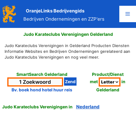
Ga
naar
OranjeLinks Bedrijvengids
Me
de
Bedrijven Ondernemingen en ZZP'ers
inhoud
Judo Karateclubs Verenigingen Gelderland
Judo Karateclubs Verenigingen in Gelderland Producten Diensten
Informatie Websites en Bedrijven Ondernemingen gerelateerd aan
Judo Karateclubs Verenigingen en nog veel meer.
SmartSearch Gelderland
Product/Dienst
met
in
Gelderland
Bv. boek hond hotel huur reis
Nederland
Judo Karateclubs Verenigingen in