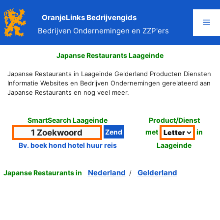
Ga
naar
OranjeLinks Bedrijvengids
Me
de
Bedrijven Ondernemingen en ZZP'ers
inhoud
Japanse Restaurants Laageinde
Japanse Restaurants in Laageinde Gelderland Producten Diensten
Informatie Websites en Bedrijven Ondernemingen gerelateerd aan
Japanse Restaurants en nog veel meer.
SmartSearch Laageinde
Product/Dienst
met
in
Laageinde
Bv. boek hond hotel huur reis
Nederland
Gelderland
Japanse Restaurants in
/