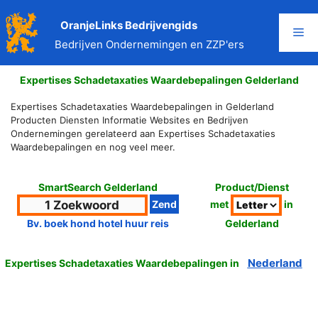
Ga
naar
OranjeLinks Bedrijvengids
Me
de
Bedrijven Ondernemingen en ZZP'ers
inhoud
Expertises Schadetaxaties Waardebepalingen Gelderland
Expertises Schadetaxaties Waardebepalingen in Gelderland
Producten Diensten Informatie Websites en Bedrijven
Ondernemingen gerelateerd aan Expertises Schadetaxaties
Waardebepalingen en nog veel meer.
SmartSearch Gelderland
Product/Dienst
met
in
Gelderland
Bv. boek hond hotel huur reis
Nederland
Expertises Schadetaxaties Waardebepalingen in