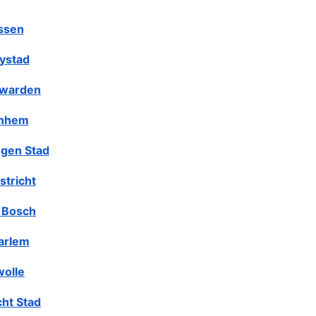
ssen
lystad
warden
nhem
gen Stad
stricht
 Bosch
arlem
olle
cht Stad