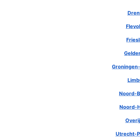
Dren
Flevo
Fries
Gelde
Groningen-
Limb
Noord-B
Noord-H
Overij
Utrecht-P