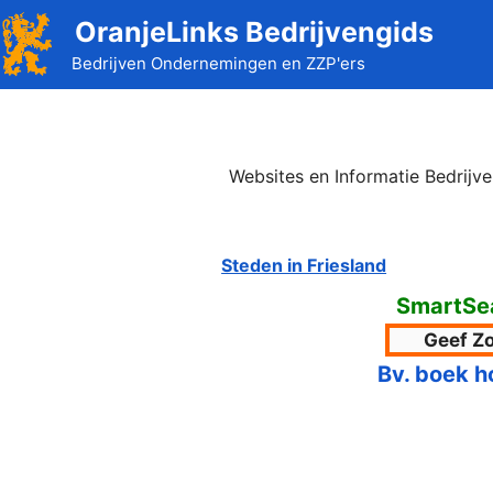
Ga
OranjeLinks Bedrijvengids
naar
Bedrijven Ondernemingen en ZZP'ers
de
inhoud
Websites en Informatie Bedrijv
Steden in Friesland
SmartSea
Bv. boek h