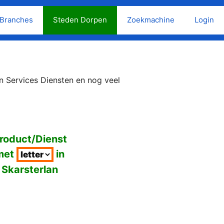
Branches
Steden Dorpen
Zoekmachine
Login
n Services Diensten en nog veel
roduct/Dienst
met
in
Skarsterlan