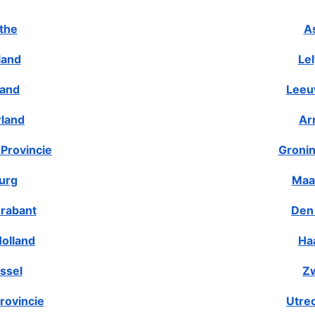
the
A
land
Le
land
Leeu
rland
Ar
Provincie
Gronin
urg
Maa
rabant
Den
olland
Ha
ssel
Zw
rovincie
Utre