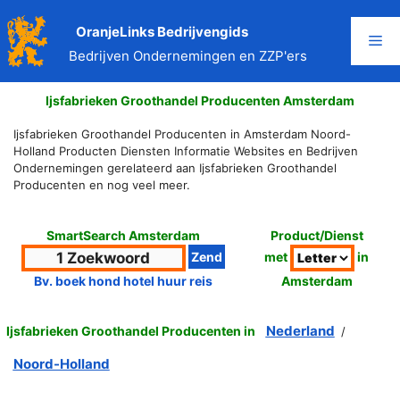
Ga
naar
OranjeLinks Bedrijvengids
Me
de
Bedrijven Ondernemingen en ZZP'ers
inhoud
Ijsfabrieken Groothandel Producenten Amsterdam
Ijsfabrieken Groothandel Producenten in Amsterdam Noord-
Holland Producten Diensten Informatie Websites en Bedrijven
Ondernemingen gerelateerd aan Ijsfabrieken Groothandel
Producenten en nog veel meer.
SmartSearch Amsterdam
Product/Dienst
met
in
Amsterdam
Bv. boek hond hotel huur reis
Nederland
Ijsfabrieken Groothandel Producenten in
/
Noord-Holland